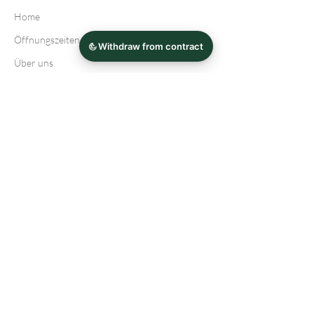
Home
Öffnungszeiten
Über uns
Kontakt
Info
Häufig gestellte Fragen
Datenschutz
Größentabelle
Impressum
Lieferbedingungen
Widerruf
AGB
Newsletter