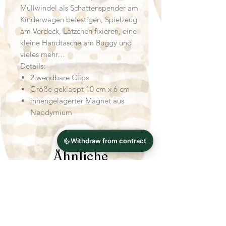
Mullwindel als Schattenspender am
Kinderwagen befestigen, Spielzeug
am Verdeck, Lätzchen fixieren, eine
kleine Handtasche am Buggy und
vieles mehr…
Details:
2 wendbare Clips
Größe geklappt 10 cm x 6 cm
innengelagerter Magnet aus
Neodymium
Ähnliche
Produkte