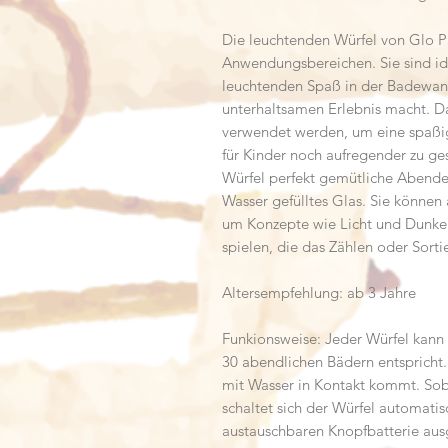
Die leuchtenden Würfel von Glo Pa
Anwendungsbereichen. Sie sind ide
leuchtenden Spaß in der Badewann
unterhaltsamen Erlebnis macht. D
verwendet werden, um eine spaß
für Kinder noch aufregender zu ge
Würfel perfekt gemütliche Abende i
Wasser gefülltes Glas. Sie könne
um Konzepte wie Licht und Dunkel
spielen, die das Zählen oder Sort
Altersempfehlung: ab 3 Jahre
Funkionsweise:
Jeder Würfel kann 
30 abendlichen Bädern entspricht. 
mit Wasser in Kontakt kommt. So
schaltet sich der Würfel automatisc
austauschbaren Knopfbatterie ausg