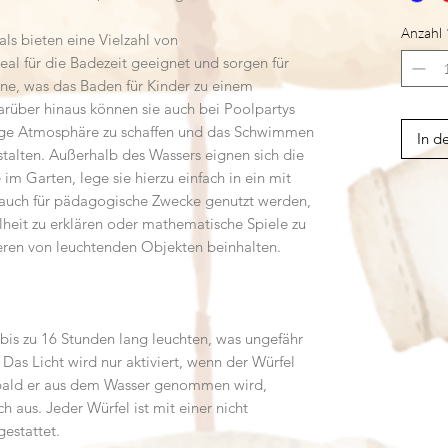
Anzahl
ls bieten eine Vielzahl von
al für die Badezeit geeignet und sorgen für
e, was das Baden für Kinder zu einem
arüber hinaus können sie auch bei Poolpartys
ige Atmosphäre zu schaffen und das Schwimmen
In d
stalten. Außerhalb des Wassers eignen sich die
m Garten, lege sie hierzu einfach in ein mit
n auch für pädagogische Zwecke genutzt werden,
heit zu erklären oder mathematische Spiele zu
ieren von leuchtenden Objekten beinhalten.
bis zu 16 Stunden lang leuchten, was ungefähr
Das Licht wird nur aktiviert, wenn der Würfel
bald er aus dem Wasser genommen wird,
h aus. Jeder Würfel ist mit einer nicht
estattet.