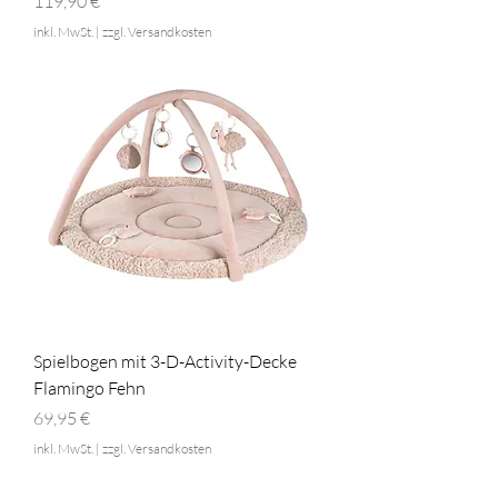
Preis
119,90 €
inkl. MwSt.
|
zzgl. Versandkosten
Spielbogen mit 3-D-Activity-Decke
Flamingo Fehn
Preis
69,95 €
inkl. MwSt.
|
zzgl. Versandkosten