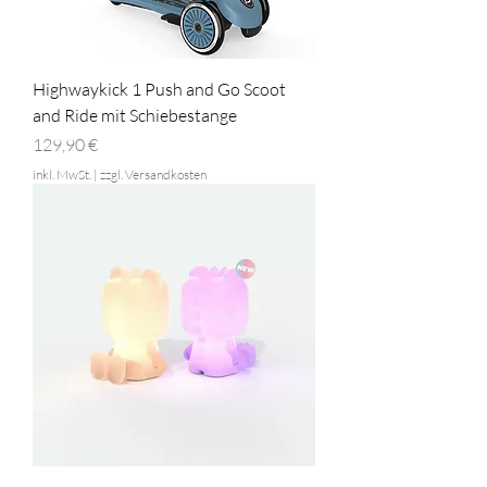
Highwaykick 1 Push and Go Scoot
and Ride mit Schiebestange
Preis
129,90 €
inkl. MwSt.
|
zzgl. Versandkosten