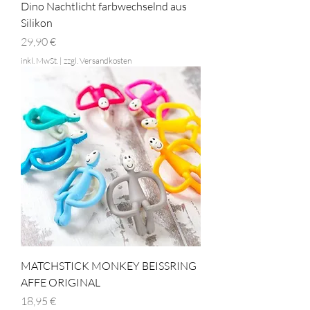
Dino Nachtlicht farbwechselnd aus
Silikon
Preis
29,90 €
inkl. MwSt.
|
zzgl. Versandkosten
MATCHSTICK MONKEY BEISSRING
AFFE ORIGINAL
Preis
18,95 €