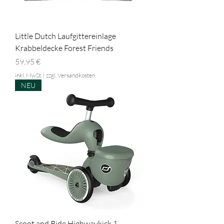
Little Dutch Laufgittereinlage
Krabbeldecke Forest Friends
Preis
59,95 €
inkl. MwSt.
|
zzgl. Versandkosten
NEU
Scoot and Ride Highwaykick 1