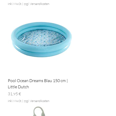
inkl. MwSt.
|
zzgl. Versandkosten
Pool Ocean Dreams Blau 150 cm |
Little Dutch
Preis
31,95 €
inkl. MwSt.
|
zzgl. Versandkosten