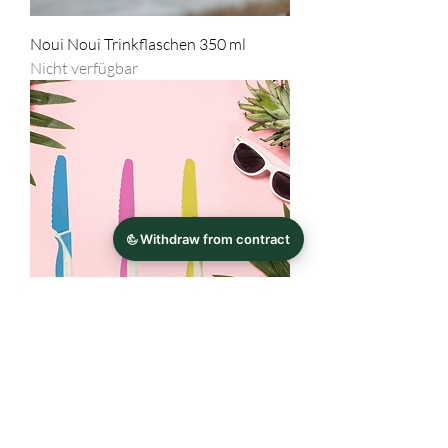
Noui Noui Trinkflaschen 350 ml
Nicht verfügbar
KIDDIKUTTER - Kindermesser
Preis
16,95 €
inkl. MwSt.
|
zzgl. Versandkosten