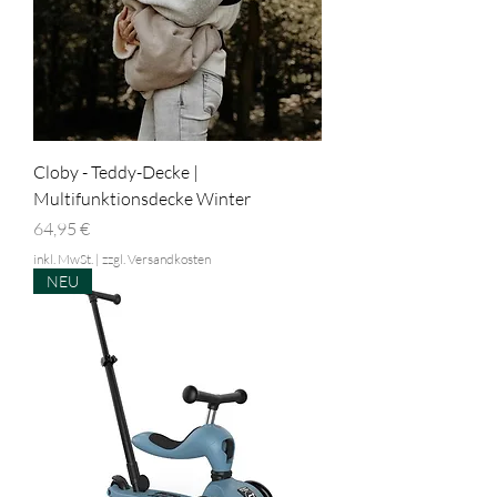
Cloby - Teddy-Decke |
Multifunktionsdecke Winter
Preis
64,95 €
inkl. MwSt.
|
zzgl. Versandkosten
NEU